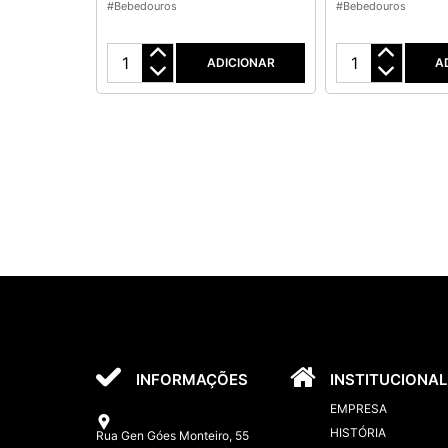
#Bebedouros
#Bebedouros
ADICIONAR
A
INFORMAÇÕES
INSTITUCIONAL
EMPRESA
HISTÓRIA
Rua Gen Góes Monteiro, 55