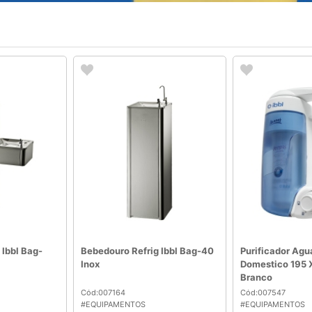
 Ibbl Bag-
Bebedouro Refrig Ibbl Bag-40
Purificador Agua
Inox
Domestico 195 
Branco
Cód:007164
Cód:007547
#EQUIPAMENTOS
#EQUIPAMENTOS