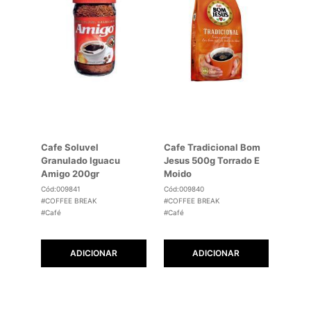
Cafe Soluvel
Cafe Tradicional Bom
Granulado Iguacu
Jesus 500g Torrado E
Amigo 200gr
Moido
Cód:009841
Cód:009840
#COFFEE BREAK
#COFFEE BREAK
#Café
#Café
ADICIONAR
ADICIONAR