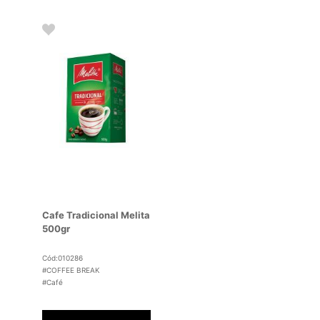
Cafe Tradicional Melita
500gr
Cód:010286
#COFFEE BREAK
#Café