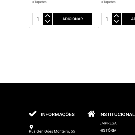
#Tapetes
#Tapetes
ADICIONAR
A
INFORMAÇÕES
INSTITUCIONAL
EMPRESA
HISTÓRIA
Rua Gen Góes Monteiro, 55