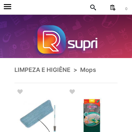
0
LIMPEZA E HIGIÊNE
>
Mops