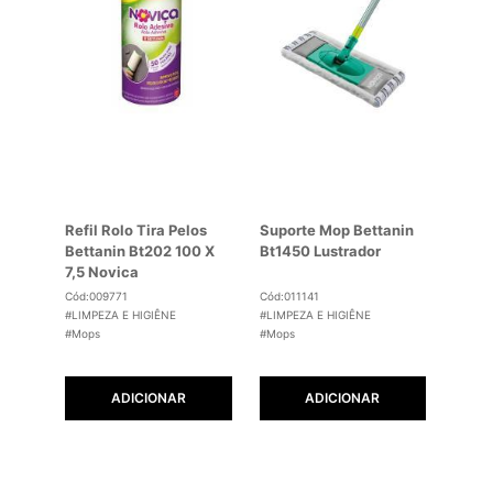
Refil Rolo Tira Pelos
Suporte Mop Bettanin
Bettanin Bt202 100 X
Bt1450 Lustrador
7,5 Novica
Cód:009771
Cód:011141
#LIMPEZA E HIGIÊNE
#LIMPEZA E HIGIÊNE
#Mops
#Mops
ADICIONAR
ADICIONAR