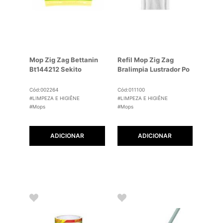
Mop Zig Zag Bettanin
Refil Mop Zig Zag
Bt144212 Sekito
Bralimpia Lustrador Po
Cód:002264
Cód:011100
#LIMPEZA E HIGIÊNE
#LIMPEZA E HIGIÊNE
#Mops
#Mops
ADICIONAR
ADICIONAR