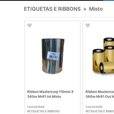
ETIQUETAS E RIBBONS
>
Misto
Ribbon Mastercorp 110mm X
Ribbon Masterco
360m Mr81 Int Misto
360m Mr81 Out M
Cód:002848
Cód:004295
#ETIQUETAS E RIBBONS
#ETIQUETAS E RIBB