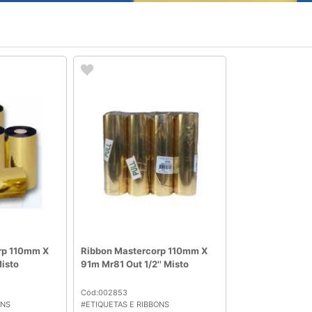
rp 110mm X
Ribbon Mastercorp 110mm X
isto
91m Mr81 Out 1/2'' Misto
Cód:002853
ONS
#ETIQUETAS E RIBBONS