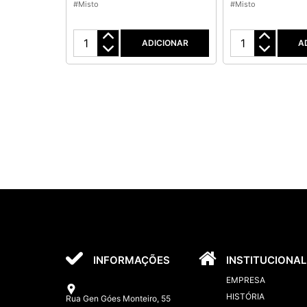
#Misto
#Misto
ADICIONAR
A
INFORMAÇÕES
INSTITUCIONAL
EMPRESA
HISTÓRIA
Rua Gen Góes Monteiro, 55