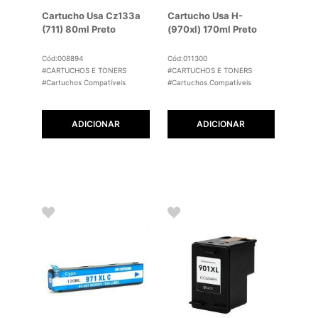
Cartucho Usa Cz133a
Cartucho Usa H-
(711) 80ml Preto
(970xl) 170ml Preto
Cód:008894
Cód:011300
#CARTUCHOS E TONERS
#CARTUCHOS E TONERS
#Cartuchos Compatíveis
#Cartuchos Compatíveis
ADICIONAR
ADICIONAR