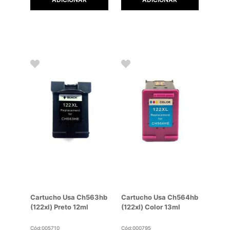
Cartucho Usa Ch563hb
Cartucho Usa Ch564hb
(122xl) Preto 12ml
(122xl) Color 13ml
Cód:005710
Cód:000795