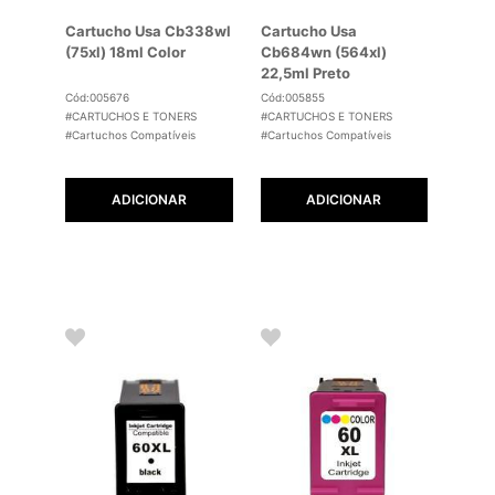
Cartucho Usa Cb338wl
Cartucho Usa
(75xl) 18ml Color
Cb684wn (564xl)
22,5ml Preto
Cód:005676
Cód:005855
#CARTUCHOS E TONERS
#CARTUCHOS E TONERS
#Cartuchos Compatíveis
#Cartuchos Compatíveis
ADICIONAR
ADICIONAR