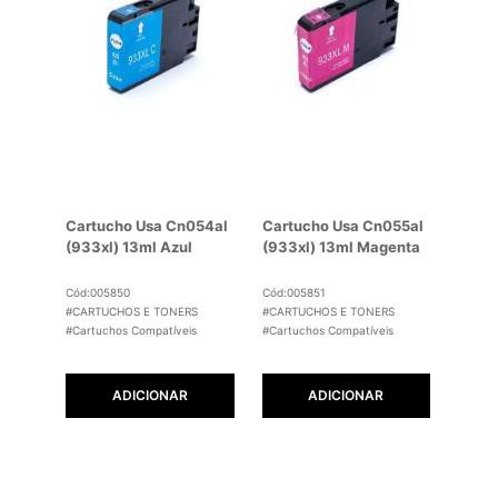
Cartucho Usa Cn054al
Cartucho Usa Cn055al
(933xl) 13ml Azul
(933xl) 13ml Magenta
Cód:005850
Cód:005851
#CARTUCHOS E TONERS
#CARTUCHOS E TONERS
#Cartuchos Compatíveis
#Cartuchos Compatíveis
ADICIONAR
ADICIONAR