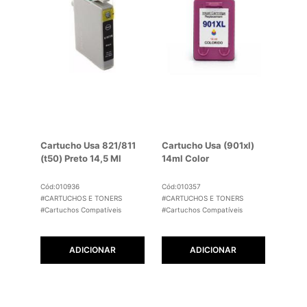
Cartucho Usa 821/811
Cartucho Usa (901xl)
(t50) Preto 14,5 Ml
14ml Color
Cód:010936
Cód:010357
#CARTUCHOS E TONERS
#CARTUCHOS E TONERS
#Cartuchos Compatíveis
#Cartuchos Compatíveis
ADICIONAR
ADICIONAR