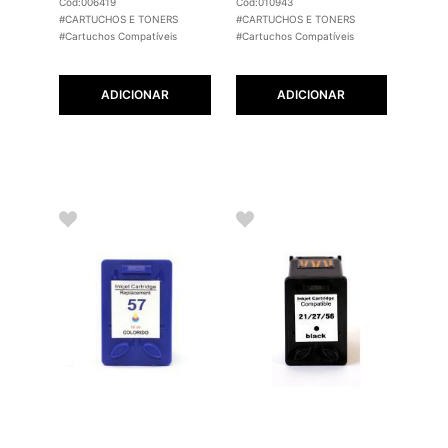
Cód:006419
Cód:010943
#CARTUCHOS E TONERS
#CARTUCHOS E TONERS
#Cartuchos Compatíveis
#Cartuchos Compatíveis
ADICIONAR
ADICIONAR