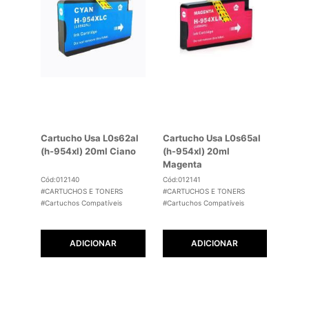
Cartucho Usa L0s62al
Cartucho Usa L0s65al
(h-954xl) 20ml Ciano
(h-954xl) 20ml
Magenta
Cód:012140
Cód:012141
#CARTUCHOS E TONERS
#CARTUCHOS E TONERS
#Cartuchos Compatíveis
#Cartuchos Compatíveis
ADICIONAR
ADICIONAR