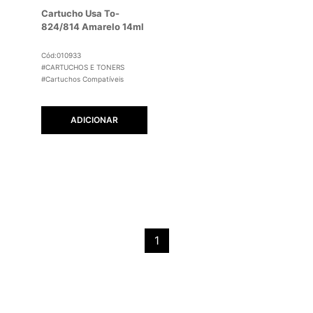
Cartucho Usa To-
824/814 Amarelo 14ml
Cód:010933
#CARTUCHOS E TONERS
#Cartuchos Compatíveis
ADICIONAR
1