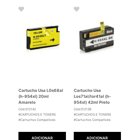
Cartucho Usa L0s68al
Cartucho Usa
(h-954xl) 20ml
Los71al/lor41al (h-
Amarelo
954xl) 42ml Preto
Cód:012142
Cód:012139
#CARTUCHOS E TONERS
#CARTUCHOS E TONERS
#Cartuchos Compatíveis
#Cartuchos Compatíveis
ADICIONAR
ADICIONAR