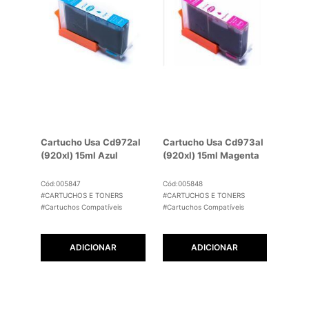
Cartucho Usa Cd972al
Cartucho Usa Cd973al
(920xl) 15ml Azul
(920xl) 15ml Magenta
Cód:005847
Cód:005848
#CARTUCHOS E TONERS
#CARTUCHOS E TONERS
#Cartuchos Compatíveis
#Cartuchos Compatíveis
ADICIONAR
ADICIONAR