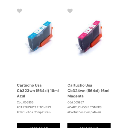
Cartucho Usa
Cartucho Usa
Cb323wn (564xl) 16ml
Cb324wn (564xl) 16ml
Azul
Magenta
Cód:005856
Cód:005857
#CARTUCHOS E TONERS
#CARTUCHOS E TONERS
#Cartuchos Compatíveis
#Cartuchos Compatíveis