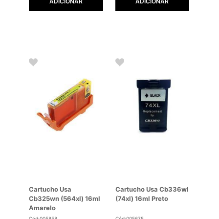
ADICIONAR
ADICIONAR
Cartucho Usa
Cartucho Usa Cb336wl
Cb325wn (564xl) 16ml
(74xl) 16ml Preto
Amarelo
Cód:005858
Cód:005675