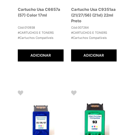
Cartucho Usa C6657a
Cartucho Usa C9351aa
(57) Color 17ml
(21/27/56) (21xl) 22ml
Preto
Cód:010938
Cód:007264
#CARTUCHOS E TONERS
#CARTUCHOS E TONERS
#Cartuchos Compatíveis
#Cartuchos Compatíveis
ADICIONAR
ADICIONAR