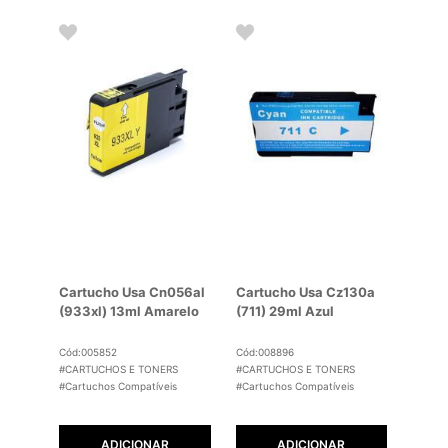
Cartucho Usa Cn056al
Cartucho Usa Cz130a
(933xl) 13ml Amarelo
(711) 29ml Azul
Cód:005852
Cód:008896
#CARTUCHOS E TONERS
#CARTUCHOS E TONERS
#Cartuchos Compatíveis
#Cartuchos Compatíveis
ADICIONAR
ADICIONAR