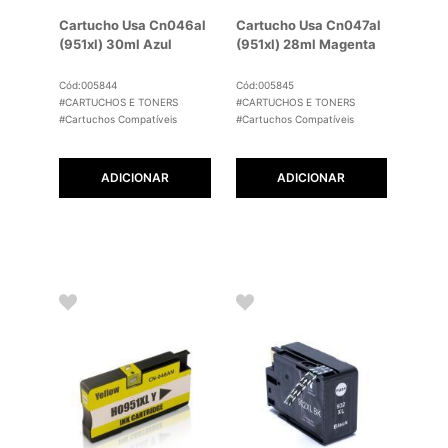
Cartucho Usa Cn046al
Cartucho Usa Cn047al
(951xl) 30ml Azul
(951xl) 28ml Magenta
Cód:005844
Cód:005845
#CARTUCHOS E TONERS
#CARTUCHOS E TONERS
#Cartuchos Compatíveis
#Cartuchos Compatíveis
ADICIONAR
ADICIONAR